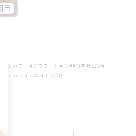
ワンカラー #グラデーション##自宅サロン#
ルサロン#ジェルネイル#爪育