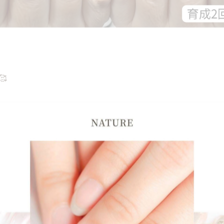

スキンカラー#ナチュラルスキンカラー#ナチュラルカラー#
八幡市#大阪府#大阪府枚方市#松井山手#京田辺市#ネイ