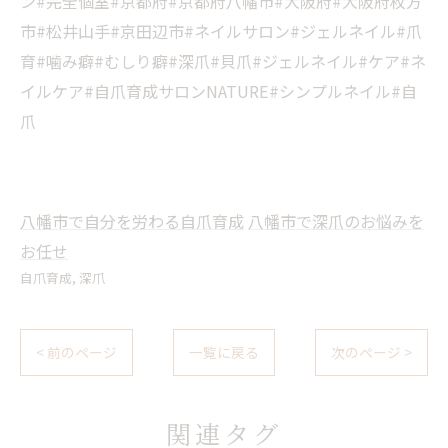
ン#完全個室#京都府#京都府八幡市#大阪府#大阪府枚方
市#松井山手#京田辺市#ネイルサロン#ジェルネイル#爪
育#噛み癖#むしり癖#深爪#貝爪#ジェルネイル#ケア#ネ
イルケア#自爪育成サロンNATURE#シンプルネイル#自
爪
八幡市で自分を労わる自爪育成
八幡市で深爪のお悩みを
お任せ
自爪育成
深爪
< 前のページ
一覧に戻る
次のページ >
関連タグ