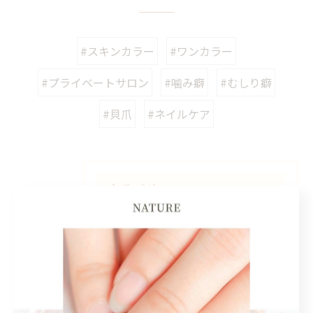
#スキンカラー
#ワンカラー
#プライベートサロン
#噛み癖
#むしり癖
#貝爪
#ネイルケア
カテゴリー
Categories
全てのカテゴリー
二枚爪
自爪育成
割れ爪