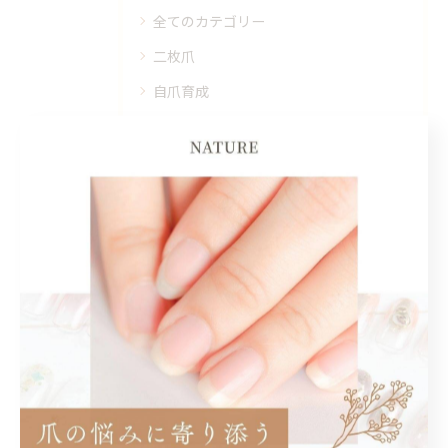
全てのカテゴリー
二枚爪
自爪育成
割れ爪
松井山手のネイルケア
深爪
最近の投稿
Recent Posts
2026/05/30
別人のような爪になれます✨