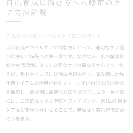
自爪育成に悩む方へ八幡市のケ
サロン選びに役立つ自爪育成の視点を紹介
ア方法解説
八幡市で話題の自爪育成の特徴と効果とは
自信が持てる指先に導く自爪育成の秘訣
自爪育成で叶える自信あふれる指先の作り
自爪育成に悩む方必見のケア選び方ガイド
方
自爪育成やネイルケアで悩む方にとって、適切なケア選
自爪育成を続けるコツと効果的なケア方法
びは美しい指先への第一歩です。なぜなら、爪の健康状
指先に自信を持つための自爪育成習慣づく
態や生活環境によって必要なケアは異なるからです。例
り
えば、割れやすい爪には保湿重視のケア、噛み癖には強
自爪育成で変わる毎日の指先の印象アップ
化用アイテムの活用が有効です。まずは自分の爪の状態
自爪育成の魅力を実感するためのポイント
を観察し、症状別に最適な方法を選びましょう。具体的
明日から始める自爪育成で指先美を手に入
には、日常的なオイル塗布やファイリング、週1回の集中
れる
ケアなどを組み合わせることで、無理なく美爪習慣が身
につきます。