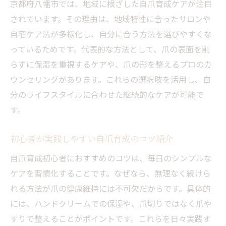
京都府八幡市では、地域に根ざした自爪育成ケアが注目
ネイルケアを通じた指先美の育て方
されています。その理由は、地域特性に合ったサロンや
自爪育成とネイルケアの関係性を深掘り解
自宅ケア法が多様化し、自分に合う方法を選びやすくな
説
っているためです。代表的な方法として、爪の表面を削
美しい指先へ導く自爪育成の実践ポイント
らずに保湿を重視するケアや、爪の形を整えるプロのカ
ネイルケアで叶える自爪育成のメリット紹
ウンセリングがあります。これらの選択肢を活用し、自
介
分のライフスタイルに合わせた継続的なケアが可能で
日常に取り入れやすい自爪育成の習慣づく
す。
り
初心者が実践しやすい自爪育成のコツ紹介
自爪育成で自信が持てる手元を手に入れる
方法
自爪育成初心者におすすめのコツは、毎日のシンプルな
自爪育成とネイルケアの最適なバランスと
ケアを習慣化することです。なぜなら、無理なく続けら
は
れる方法が爪の健康維持には不可欠だからです。具体的
には、ハンドクリームでの保湿や、爪切りではなく爪や
深爪や噛み癖の改善に役立つ日常ケア
すりで整えることがポイントです。これらを日々実践す
自爪育成で深爪に悩まない指先を目指そう