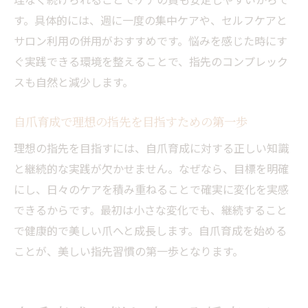
自爪育成がもたらす手元美の変化を実感
す。具体的には、週に一度の集中ケアや、セルフケアと
理想の手元に近づく自爪育成の習慣術
サロン利用の併用がおすすめです。悩みを感じた時にす
自爪育成で手元のコンプレックスを解消
ぐ実践できる環境を整えることで、指先のコンプレック
スも自然と減少します。
自爪育成による手元ケアのポイント解説
自爪育成から始める手元美のステップ紹介
自爪育成で理想の指先を目指すための第一歩
美しい手元を維持する自爪育成の秘訣
理想の指先を目指すには、自爪育成に対する正しい知識
八幡市で話題の自爪育成とハンドケア実践法
と継続的な実践が欠かせません。なぜなら、目標を明確
八幡市で注目の自爪育成実践法を徹底解説
にし、日々のケアを積み重ねることで確実に変化を実感
自爪育成とハンドケアの合わせ技で美しさ
できるからです。最初は小さな変化でも、継続すること
倍増
で健康的で美しい爪へと成長します。自爪育成を始める
実践しやすい自爪育成と手肌ケアのコツ紹
ことが、美しい指先習慣の第一歩となります。
介
自爪育成とハンドケアの流れを押さえよう