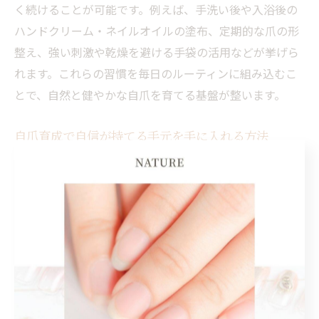
く続けることが可能です。例えば、手洗い後や入浴後の
ハンドクリーム・ネイルオイルの塗布、定期的な爪の形
整え、強い刺激や乾燥を避ける手袋の活用などが挙げら
れます。これらの習慣を毎日のルーティンに組み込むこ
とで、自然と健やかな自爪を育てる基盤が整います。
自爪育成で自信が持てる手元を手に入れる方法
自爪育成を成功させるには、継続的なケアと正しい知識
が不可欠です。具体的には、週ごとに状態をチェック
し、割れやすい部分があれば早めに対応しましょう。ま
た、サロンでのプロによるアドバイスやケアを受けるこ
とで、自分に合った方法が分かりやすくなります。こう
した積み重ねが、手元への自信と美しさを引き出しま
す。