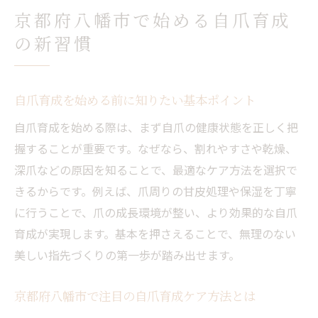
自爪育成の効果を高める日常の習慣作り
京都府八幡市で始める自爪育成
続けやすい自爪育成で指先の悩み解消へ
の新習慣
自爪育成で理想の指先を目指すための第一
歩
自爪育成に悩む方へ八幡市のケア方法解説
自爪育成を始める前に知りたい基本ポイント
自爪育成に悩む方必見のケア選び方ガイド
自爪育成を始める際は、まず自爪の健康状態を正しく把
八幡市で受けられる自爪育成メニューの特
握することが重要です。なぜなら、割れやすさや乾燥、
徴
深爪などの原因を知ることで、最適なケア方法を選択で
悩み別に選ぶ自爪育成サロンのポイント解
きるからです。例えば、爪周りの甘皮処理や保湿を丁寧
説
に行うことで、爪の成長環境が整い、より効果的な自爪
育成が実現します。基本を押さえることで、無理のない
自爪育成サロンで相談できる内容と安心感
美しい指先づくりの第一歩が踏み出せます。
信頼できる自爪育成ケアの見極め方を伝授
自爪育成を成功へ導く八幡市の実践的な方
京都府八幡市で注目の自爪育成ケア方法とは
法