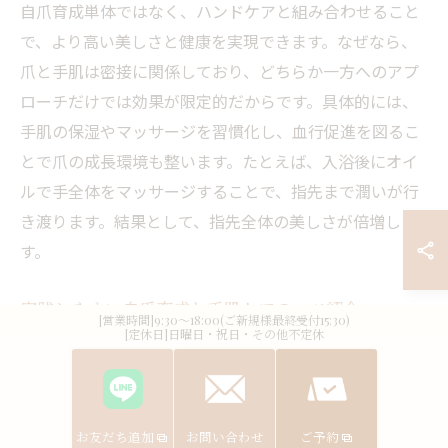
自爪育成単体ではなく、ハンドケアと組み合わせること
で、より高い美しさと健康を実現できます。なぜなら、
爪と手肌は密接に関係しており、どちらか一方へのアプ
ローチだけでは効果が限定的だからです。具体的には、
手肌の保湿やマッサージを習慣化し、血行促進を図るこ
とで爪の成長環境も整います。たとえば、入浴後にオイ
ルで手全体をマッサージすることで、指先まで潤いが行
き渡ります。結果として、指先全体の美しさが倍増しま
す。
実践しやすい自爪育成と手肌ケアのコツ紹介
[営業時間]9:30～18:00(ご新規様最終受付15:30)
[定休日]日曜日・祝日・その他不定休
自爪育成や手肌ケアは、毎日のちょっとした工夫で続け
やすくなります。ポイントは、無理なく継続できる方法
を選ぶことです。たとえば、爪切りはやすりを使い丁寧
に形を整える、手洗い後は必ず保湿する、寝る前にキュ
お友だち追加
お問い合わせ
ご予約