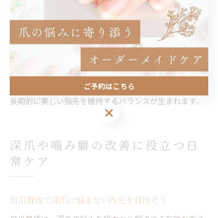
自爪育成とネイルケアの最適なバランスとは
自爪育成とネイルケアは、どちらか一方に偏るのではな
く両立することが理想的です。過度な装飾や無理なセル
フケアは避け、サロンや専門家の力も活用しながら、自
爪の成長を妨げない範囲でケアしましょう。定期的なサ
ロン利用と自宅でのセルフケアを組み合わせることで、
ご予約はこちら
長期的に美しい指先を維持するバランスが生まれます。
ご予約はこちら
深爪や噛み癖の改善に役立つ日
常ケア
自爪育成で深爪に悩まない指先を目指そう