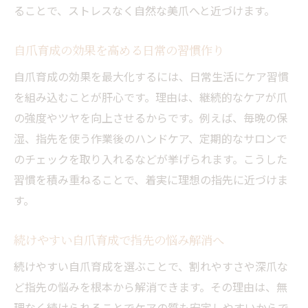
ることで、ストレスなく自然な美爪へと近づけます。
噛み癖改善に役立つ自爪育成のコツ解説
自爪育成が叶える健やかな爪の育て方
自爪育成の効果を高める日常の習慣作り
日常ケアでできる自爪育成のポイント集
自爪育成の効果を最大化するには、日常生活にケア習慣
自爪育成で習慣化したいセルフケア方法
を組み込むことが肝心です。理由は、継続的なケアが爪
深爪や噛み癖改善に自爪育成が効く理由
の強度やツヤを向上させるからです。例えば、毎晩の保
健康な爪を目指すなら知りたい自爪育成術
湿、指先を使う作業後のハンドケア、定期的なサロンで
健康な爪を保つ自爪育成の基礎知識を解説
のチェックを取り入れるなどが挙げられます。こうした
習慣を積み重ねることで、着実に理想の指先に近づけま
自爪育成で強く美しい爪を育てるポイント
す。
自爪育成で意識したい食生活と生活習慣
健康な指先を目指すための自爪育成術とは
続けやすい自爪育成で指先の悩み解消へ
自爪育成の専門的ケアで変わる指先の印象
続けやすい自爪育成を選ぶことで、割れやすさや深爪な
自爪育成を続けて得られるメリットまとめ
ど指先の悩みを根本から解消できます。その理由は、無
自爪育成が叶える美しい手元への近道
理なく続けられることでケアの質も安定しやすいからで