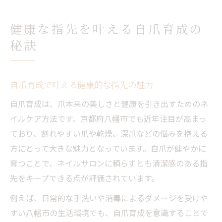
自爪育成で指先の清潔感をアップさせる方
法
健康な指先を叶える自爪育成の
ネイルケアで始める自爪育成の基本知識
秘訣
自爪育成を意識したネイルケアの基礎知識
毎日のネイルケアで自爪育成を実感するコ
ツ
自爪育成で叶える健康的な指先の魅力
自爪育成に最適なケア用品の選び方と使い
自爪育成は、爪本来の美しさと健康を引き出すためのネ
方
イルケア方法です。京都府八幡市でも近年注目が高まっ
自爪育成をサポートする甘皮ケアの重要性
ており、割れやすい爪や乾燥、深爪などの悩みを抱える
方にとって大きな魅力となっています。自爪が健やかに
自爪育成に外せない保湿とケア習慣の作り
育つことで、ネイルサロンに頼らずとも清潔感のある指
方
先をキープできる点が評価されています。
乾燥や割れ対策に役立つ育爪ケア法
例えば、日常的な手洗いや消毒によるダメージを受けや
自爪育成に効く乾燥対策と保湿ケアの実践
すい八幡市の生活環境でも、自爪育成を意識することで
法