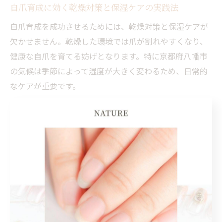
自爪育成に効く乾燥対策と保湿ケアの実践法
自爪育成を成功させるためには、乾燥対策と保湿ケアが
欠かせません。乾燥した環境では爪が割れやすくなり、
健康な自爪を育てる妨げとなります。特に京都府八幡市
の気候は季節によって湿度が大きく変わるため、日常的
なケアが重要です。
具体的な乾燥対策としては、手洗い後や水仕事の後に必
ずハンドクリームやネイルオイルを塗ることが効果的で
す。さらに、夜寝る前にしっかりと保湿することで、爪
と手元全体の乾燥を防げます。実際に八幡市内の育成サ
ロンでも、施術後に保湿ケアのアドバイスを受けた利用
者から「爪の割れが減った」「指先がしっとりとした」
といった声が多く寄せられています。
保湿ケアを継続することで、指先の見た目も美しくな