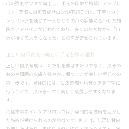
爪の強度やツヤが向上し、手元の印象が格段にアップし
割れやすい爪を守る自爪育成の工夫とは
ます。実際に自爪育成サロンNATUREでは、丁寧なカウ
自爪育成で割れ知らずの強い爪を目指す方
ンセリングを通じて一人ひとりの爪の状態に合わせた施
法
術やアドバイスが行われており、多くのお客様から「自
自爪育成に役立つオイルケアとそのコツ
信が持てるようになった」との声が寄せられています。
乾燥季節でも安心な自爪育成ケアの習慣化
八幡市発セルフで続く自爪ケア習慣
正しい自爪育成が美しい手元を作る理由
自爪育成をセルフケアで続けるための工夫
正しい自爪育成は、ただ爪を伸ばすだけでなく、爪その
自爪育成を習慣化するセルフケアの時間術
ものや周囲の皮膚を健やかに保つことが美しい手元への
八幡市発セルフ自爪育成の実践ステップ
第一歩です。具体的には、甘皮処理や角質ケアを丁寧に
行うことで、爪がまっすぐ美しく成長しやすくなりま
セルフケア初心者でも安心な自爪育成の始
す。
め方
長く続く自爪育成のセルフチェックポイン
八幡市のネイルケアサロンでは、専門的な技術を活かし
ト
た施術が受けられるのが特徴です。例えば、無理に甘皮
理想の形へ導く自爪育成のポイント解説
を押し上げたり、爪切りで深く切りすぎたりすると、逆