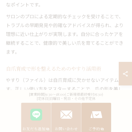
なポイントです。
サロンのプロによる定期的なチェックを受けることで、
トラブルの早期発見や的確なアドバイスが得られ、より
理想に近い仕上がりが実現します。自分に合ったケアを
継続することで、健康的で美しい爪を育てることができ
ます。
自爪育成で形を整えるためのやすり活用術
やすり（ファイル）は自爪育成に欠かせないアイテムで
す。正しい使い方をマスターすることで、爪の形を美し
[営業時間]9:30～18:00(ご新規様最終受付15:30)
く保ち、割れやすさや二枚爪といったトラブルを防ぐこ
[定休日]日曜日・祝日・その他不定休
とができます。八幡市のサロンでも、やすりの選び方や
使い方の指導が行われています。
やすりは目の細かいものを選び、爪の端から中心に向か
お友だち追加
お問い合わせ
ご予約