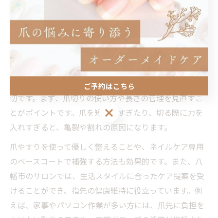
り、日々のネイルケアの効果がより実感できるようにな
ります。乾燥が気になる季節は特に、こまめな保湿を習
慣化しましょう。
割れやすい爪を守る自爪育成の工夫とは
割れやすい自爪を守るためには、日常生活での工夫が大
ご予約はこちら
切です。まず、爪切りの使い方や長さの管理を見直すこ
ご予約はこちら
とがポイントです。爪を短くしすぎたり、切る際に力を
入れすぎると、亀裂や割れの原因になります。
爪やすりを使って優しく整えることや、ネイルケア専用
のベースコートで補強する方法も効果的です。また、八
幡市のサロンでは、生活スタイルに合ったケア提案を受
けることができ、指先の健康維持に役立っています。例
えば、家事やパソコン作業が多い方には、爪先に負担を