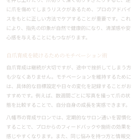
に爪を傷めてしまうリスクがあるため、プロのアドバイ
自爪育成で理想の爪の形に近づく方法
スをもとに正しい方法でケアすることが重要です。これ
自爪育成のための正しい爪の整え方と注意
により、指先の印象が自然で健康的になり、清潔感や安
点
心感を与えることにもつながります。
自爪育成で悩みやすい形のトラブル解消術
理想的な爪の形づくりに役立つ自爪育成法
自爪育成を続けるためのモチベーション術
自爪育成で形を整えるためのやすり活用術
自爪育成は継続が大切ですが、途中で挫折してしまう方
ネイルサロン活用で加速する自爪育成術
も少なくありません。モチベーションを維持するために
自爪育成に強いネイルサロンの選び方とは
は、具体的な目標設定や日々の変化を記録することがお
サロン施術で実感する自爪育成のメリット
すすめです。例えば、数週間ごとに写真を撮って爪の状
自爪育成を叶えるサロンとの上手な付き合
態を比較することで、自分自身の成長を実感できます。
い方
八幡市の育成サロンでは、定期的なサロン通いを習慣化
自爪育成に特化したカウンセリングの重要
することで、プロからのフィードバックや施術の効果を
性
感じやすくなります。また、同じ悩みを持つ方と情報交