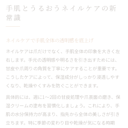
ネイルケアで透明感あふれる指先を実現
手肌とうるおうネイルケアの新
ネイルケアで指先に自然なツヤをプラス
常識
爪の手入れと手肌美を両立するコツ
ネイルケア道具で叶える透明感アップ術
ネイルケアで手肌全体の透明感を底上げ
セルフネイルケアで指先のくすみ対策
ネイルケアは爪だけでなく、手肌全体の印象を大きく左
サロン級のネイルケアを自宅で始める方法
右します。手元の透明感や明るさを引き出すためには、
初心者が知っておきたい基本のネイルケア方法
甘皮や爪周りの角質を丁寧にケアすることが重要です。
ネイルケア初心者が揃えるべき道具一式
こうしたケアによって、保湿成分がしっかり浸透しやす
セルフネイルケアの失敗しにくい手順
くなり、乾燥やくすみを防ぐことができます。
ネイルケアセットの選び方と使い方のポイ
具体的には、週に1～2回の甘皮処理や爪表面の磨き、保
ント
湿クリームの塗布を習慣化しましょう。これにより、手
手肌と爪を守る毎日のネイルケア習慣
肌の水分保持力が高まり、指先から全体の美しさが引き
プッシャーの正しい使い方と注意点
立ちます。特に季節の変わり目や乾燥が気になる時期