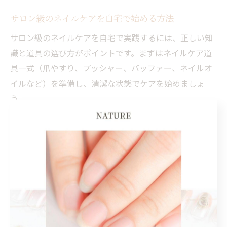
サロン級のネイルケアを自宅で始める方法
サロン級のネイルケアを自宅で実践するには、正しい知
識と道具の選び方がポイントです。まずはネイルケア道
具一式（爪やすり、プッシャー、バッファー、ネイルオ
イルなど）を準備し、清潔な状態でケアを始めましょ
う。
手順としては、ぬるま湯に手を浸して甘皮を柔らかく
し、プッシャーで優しく処理。次に爪の形を整え、表面
をバッファーで磨きます。仕上げにハンドクリームとネ
イルオイルで保湿すれば、サロンに通う時間がなくても
美しい手元をキープできます。初心者向けのセットや100
均グッズでも十分対応できるので、まずは基本の流れを
身につけてみましょう。