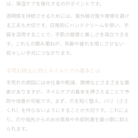
手荒れや乾燥改善に役立つネイルケアのコツ
は、保湿ケアを強化するのがポイントです。
ネイルケアで手荒れを防ぐ具体的な方法
透明感を持続させるためには、紫外線対策や摩擦を避け
乾燥対策に効果的なネイルケアの習慣
る工夫も大切です。日常的にハンドクリームを使い、手
ひどい手荒れ時のネイルケアポイント
袋を活用することで、手肌の健康と美しさを両立できま
保湿重視のネイルケアと手肌の関係
す。これらの積み重ねが、年齢や疲れを感じさせない
若々しい手元につながります。
爪と手肌を守るネイルケアの選び方
ふっくら美しい手元へ導く日常ケアの極意
手荒れ防止に効くネイルケアの基本とは
日常に取り入れたいネイルケアの流れ
手荒れの原因には水仕事や乾燥、摩擦などさまざまな要
ネイルケアでふっくらとした手元を実現
素がありますが、ネイルケアの基本を押さえることで予
手肌のハリを保つためのネイルケア術
防や改善が可能です。まず、爪を短く整え、バリ（ささ
毎日のネイルケアで老け手を防ぐコツ
くれ）を作らないようにすることが大切です。これによ
セルフネイルケアの効果を高める工夫
り、爪や指先からの水分蒸発や外部刺激を最小限に抑え
セルフで楽しむ簡単ネイルケア＆手肌ケア術
られます。
セルフネイルケアで叶える美しい手肌