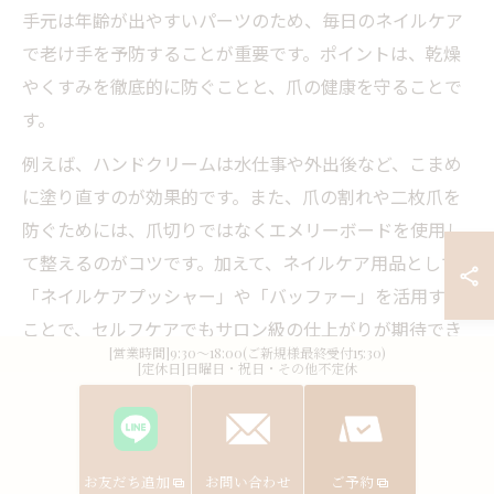
手元は年齢が出やすいパーツのため、毎日のネイルケア
で老け手を予防することが重要です。ポイントは、乾燥
やくすみを徹底的に防ぐことと、爪の健康を守ることで
す。
例えば、ハンドクリームは水仕事や外出後など、こまめ
に塗り直すのが効果的です。また、爪の割れや二枚爪を
防ぐためには、爪切りではなくエメリーボードを使用し
て整えるのがコツです。加えて、ネイルケア用品として
「ネイルケアプッシャー」や「バッファー」を活用する
ことで、セルフケアでもサロン級の仕上がりが期待でき
[営業時間]9:30～18:00(ご新規様最終受付15:30)
ます。
[定休日]日曜日・祝日・その他不定休
日々の積み重ねが美しい手元を保つ鍵となるため、習慣
化する意識を持ちましょう。初心者の方は、まずは簡単
なケアから始めてみるのがおすすめです。
お友だち追加
お問い合わせ
ご予約