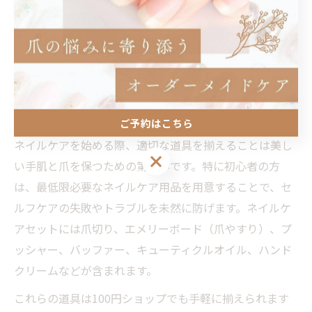
初心者が知っておきたい基本の
ネイルケア方法
ネイルケア初心者が揃えるべき道具一式
ご予約はこちら
ネイルケアを始める際、適切な道具を揃えることは美し
ご予約はこちら
い手肌と爪を保つための第一歩です。特に初心者の方
は、最低限必要なネイルケア用品を用意することで、セ
ルフケアの失敗やトラブルを未然に防げます。ネイルケ
アセットには爪切り、エメリーボード（爪やすり）、プ
ッシャー、バッファー、キューティクルオイル、ハンド
クリームなどが含まれます。
これらの道具は100円ショップでも手軽に揃えられます