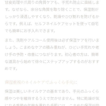
甘皮処理や爪周りの角質ケアも、手荒れ防止に直結しま
初心者も安心の簡単ネイルケア方法
す。なぜなら、余分な角質を取り除くことで、保湿剤が
ネイルケアセット活用で手元美人に
しっかり浸透しやすくなり、乾燥やひび割れを防げるか
サロン級の仕上がりを目指すセルフケア
らです。例えば、セルフネイルケアセットを使って自宅
でも簡単にお手入れできます。
時短ネイルケアで毎日続く手肌ケア
また、洗剤やアルコール使用後は必ず保湿ケアを行いま
しょう。こまめなケアの積み重ねが、ひどい手荒れや老
け手の予防・改善につながります。初心者の方は、簡単
な道具から始めて徐々にステップアップするのがおすす
めです。
保湿重視のネイルケアでふっくら手元に
保湿は美しいネイルケアの基本であり、手元のふっくら
感やつやを維持するうえで欠かせません。特に乾燥が気
になる季節や年齢を重ねた手肌には、こまめな保湿が効