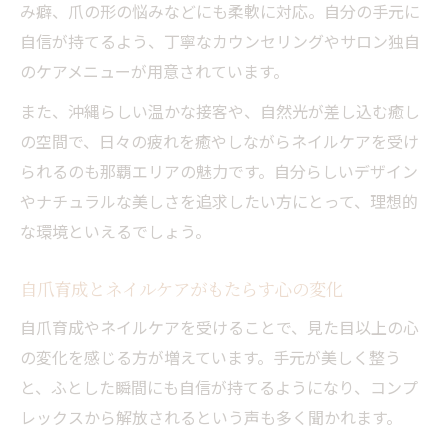
み癖、爪の形の悩みなどにも柔軟に対応。自分の手元に
自爪育成那覇で手に入る健康的な美爪
自信が持てるよう、丁寧なカウンセリングやサロン独自
ネイルサロン那覇で叶える自然な指先美
のケアメニューが用意されています。
爪を整えるだけネイルサロンの活用術
また、沖縄らしい温かな接客や、自然光が差し込む癒し
ハンドケアを通じた美しい指先の作り方
の空間で、日々の疲れを癒やしながらネイルケアを受け
ネイルケアとハンドケアで美しい指先を目
られるのも那覇エリアの魅力です。自分らしいデザイン
指す
やナチュラルな美しさを追求したい方にとって、理想的
ハンドケアサロン沖縄の施術ポイント紹介
な環境といえるでしょう。
那覇市ネイルサロン安い店の選び方ガイド
爪を整えるだけで変わる指先の印象とは
自爪育成とネイルケアがもたらす心の変化
自爪育成とハンドケアの相乗効果を実感
自爪育成やネイルケアを受けることで、見た目以上の心
那覇における信頼できるサロン選びの極意
の変化を感じる方が増えています。手元が美しく整う
と、ふとした瞬間にも自信が持てるようになり、コンプ
ネイルケアが得意な那覇のサロン選び方
レックスから解放されるという声も多く聞かれます。
自爪育成沖縄で安心できるサロンの特徴