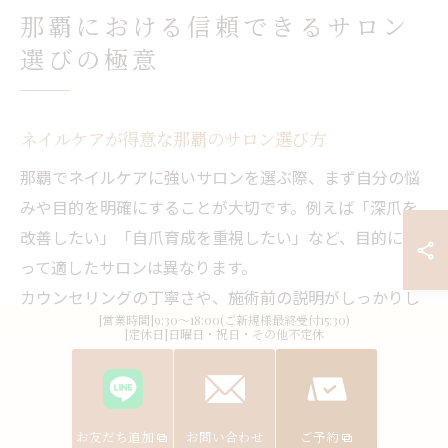
那覇における信頼できるサロン
選びの極意
ネイルケアが得意な那覇のサロン選び方
那覇でネイルケアに強いサロンを選ぶ際、まず自分の悩
みや目的を明確にすることが大切です。例えば「深爪を
改善したい」「自爪育成を重視したい」など、目的によ
って適したサロンは異なります。
カウンセリングの丁寧さや、施術前の説明がしっかりし
[営業時間]9:30～18:00(ご新規様最終受付15:30)
ているサロンは、初めての方や不安がある方にもおすす
[定休日]日曜日・祝日・その他不定休
めです。
また、衛生管理が徹底されているか、ネイリストの資格
や経験が豊富かも重要なチェックポイントです。自爪育
お友だち追加
お問い合わせ
ご予約