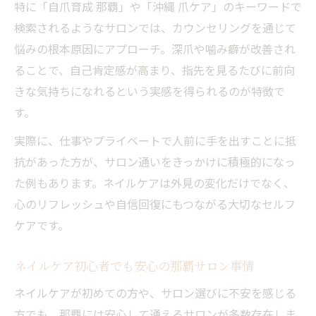
特に「自爪育成 那覇」や「沖縄 爪ケア」のキーワードで
那覇市ネイルサロン安い店を選ぶ際の注意
検索されるようなサロンでは、カウンセリングを通じて
点
悩みの根本原因にアプローチ。深爪や噛み癖が改善され
口コミで評判のネイルケアサロンの見分け
ることで、自己肯定感が高まり、指先を見るたびに前向
方
きな気持ちになれるという実感を得られるのが特徴で
自爪育成サロン沖縄で理想の施術を探すコ
す。
ツ
実際に、仕事やプライベートで人前に手を出すことに抵
爪の悩みを解消するための実践ネイルケア術
抗があった方が、サロン通いをきっかけに積極的になっ
自宅でできるネイルケアの基本と応用
た例もあります。ネイルケアは外見の変化だけでなく、
サロン利用とセルフネイルケアの違いを解
心のリフレッシュや自信回復にもつながる大切なセルフ
説
ケアです。
沖縄爪ケアで美爪をキープする実践法
ネイルケア習慣が自爪育成に与える影響
ネイルケア初心者でも安心の那覇サロン事情
自爪育成那覇で学ぶ正しいケア方法
ネイルケアが初めての方や、サロン選びに不安を感じる
方でも、那覇には安心して通えるサロンが多数存在しま