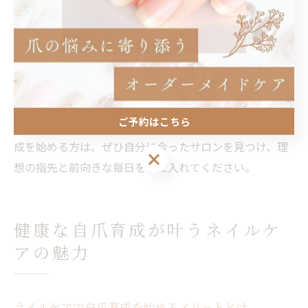
ケアは気分転換や自己肯定感の向上につながります。実
際に「指先がきれいになってから、周囲の反応も良くな
った」「気持ちが前向きになった」という体験談も多く
見られます。
ネイルケアは単なる美容ではなく、自分自身を大切にす
ご予約はこちら
るための習慣です。これから那覇でネイルケアや自爪育
成を始める方は、ぜひ自分に合ったサロンを見つけ、理
ご予約はこちら
想の指先と前向きな毎日を手に入れてください。
健康な自爪育成が叶うネイルケ
アの魅力
ネイルケアで自爪育成を始めるメリットとは