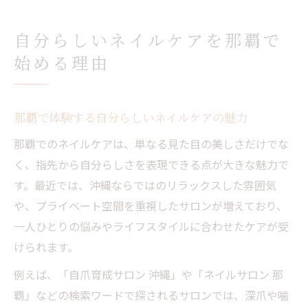
情
自爪育成サロン選びで理想の指先に出会う
自分らしいネイルケアを那覇で
那覇で人気のネイルケアサロンの特徴とは
始める理由
気になる深爪や噛み癖 悩み対策の第一歩
ネイルケアで深爪や噛み癖を改善するコツ
自爪育成が悩み解消に効果的な理由を解説
那覇で体験する自分らしいネイルケアの魅力
那覇のネイルケアサロンで安心のカウンセ
那覇でのネイルケアは、単なる見た目の美しさだけでな
リング
く、指先から自分らしさを表現できる点が大きな魅力で
自爪育成沖縄で実感できる美爪への変化
す。最近では、沖縄ならではのリラックスした雰囲気
や、プライベート空間を重視したサロンが増えており、
ネイルケアがもたらす自信と前向きな毎日
一人ひとりの悩みやライフスタイルに合わせたケアが受
健康な自爪育成が叶うネイルケアの魅力
けられます。
ネイルケアで自爪育成を始めるメリットと
例えば、「自爪育成サロン 沖縄」や「ネイルサロン 那
は
覇」などの検索ワードで探されるサロンでは、深爪や噛
沖縄の自爪育成サロンが選ばれる理由